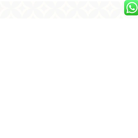
Artikel Terkait
Pengalaman dari klien yang telah menggunakan layanan kami.
Pendapat mereka memberikan gambaran nyata tentang kualitas,
keandalan, dan kepuasan yang kami berikan,
Arsitektur
,
Blog
,
Interior
,
News
,
Residential
June 4, 2026
Arsitek Rumah Mewah Jakarta: 5 Powerful