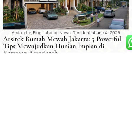
Arsitektur
,
Blog
,
Interior
,
News
,
Residential
June 4, 2026
Arsitek Rumah Mewah Jakarta: 5 Powerful
Tips Mewujudkan Hunian Impian di
Kawasan Bersejarah
Peran arsitek rumah mewah di Jakarta jauh melampaui sekadar
merancang bangunan yang indah. Pernahkah Anda memasuki
sebuah hunian mewah di ...
Lihat Project