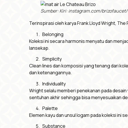
Sumber: Kiri: instagram.com/brizofaucet
Terinspirasi oleh karya Frank Lloyd Wright, The F
Belonging
Koleksi ini secara harmonis menyatu dan menja
lansekap.
Simplicity
Clean lines dan komposisi yang tenang dari kol
dan ketenangannya.
Individuality
Wright selalu memberi penekanan pada desain y
sentuhan akhir sehingga bisa menyesuaikan deng
Palette
Elemen kayu dan unsul logam pada koleksi ini s
Substance