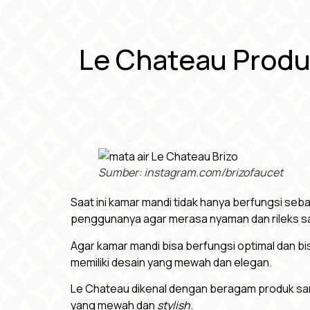
Le Chateau Produc
Sumber: instagram.com/brizofaucet
Saat ini kamar mandi tidak hanya berfungsi seb
penggunanya agar merasa nyaman dan rileks saa
Agar kamar mandi bisa berfungsi optimal dan bi
memiliki desain yang mewah dan elegan.
Le Chateau dikenal dengan beragam produk sani
yang mewah dan
stylish
.