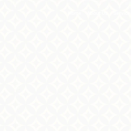
Home
About Us
Service