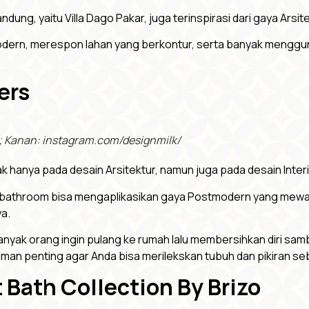
dung, yaitu Villa Dago Pakar, juga terinspirasi dari gaya Arsite
modern, merespon lahan yang berkontur, serta banyak menggun
ers
/; Kanan: instagram.com/designmilk/
dak hanya pada desain Arsitektur, namun juga pada desain Inter
gga bathroom bisa mengaplikasikan gaya Postmodern yang mewah
a.
anyak orang ingin pulang ke rumah lalu membersihkan diri samb
aman penting agar Anda bisa merilekskan tubuh dan pikiran se
 Bath Collection By Brizo