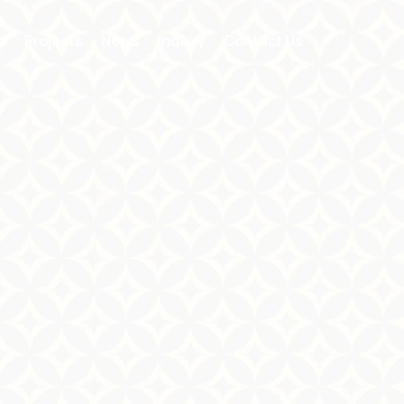
s
Projects
News
Inquiry
Contact Us