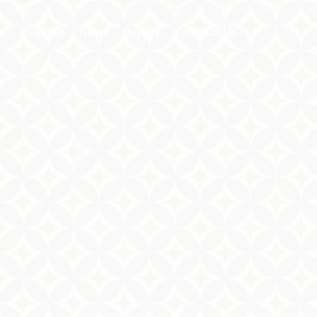
s
Projects
News
Inquiry
Contact Us