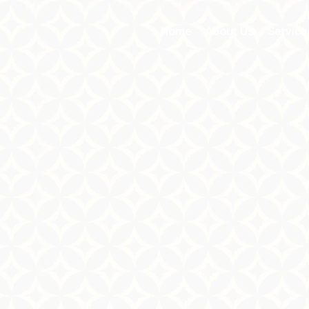
Home
About Us
Service