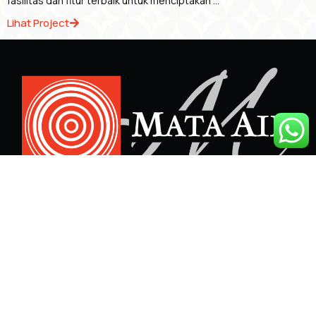
fasilitas dan fitur terbaik untuk menciptakan ...
Lihat Project
PERCAYAKAN
PROJECT
ANDA
Contact Us
KEPADA
KAMI.