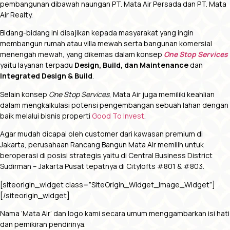
pembangunan dibawah naungan PT. Mata Air Persada dan PT. Mata
Air Realty.
Bidang-bidang ini disajikan kepada masyarakat yang ingin
membangun rumah atau villa mewah serta bangunan komersial
menengah mewah, yang dikemas dalam konsep
One Stop Services
yaitu layanan terpadu
Design, Build, dan Maintenance
dan
Integrated Design & Build
.
Selain konsep
One Stop Services
, Mata Air juga memiliki keahlian
dalam mengkalkulasi potensi pengembangan sebuah lahan dengan
baik melalui bisnis properti
Good To Invest
.
Agar mudah dicapai oleh customer dari kawasan premium di
Jakarta, perusahaan Rancang Bangun Mata Air memilih untuk
beroperasi di posisi strategis yaitu di Central Business District
Sudirman – Jakarta Pusat tepatnya di Citylofts #801 & #803.
[siteorigin_widget class=”SiteOrigin_Widget_Image_Widget”]
[/siteorigin_widget]
Nama ‘Mata Air’ dan logo kami secara umum menggambarkan isi hati
dan pemikiran pendirinya.