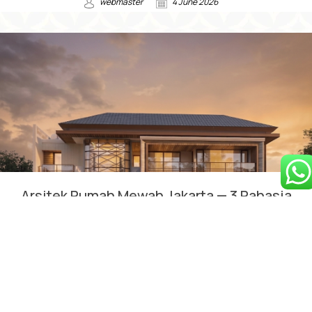
webmaster
4 June 2026
Arsitek Rumah Mewah Jakarta — 3 Rahasia
Desain Rumah yang Terbaik & Terbukti
Comfortable
webmaster
28 May 2026