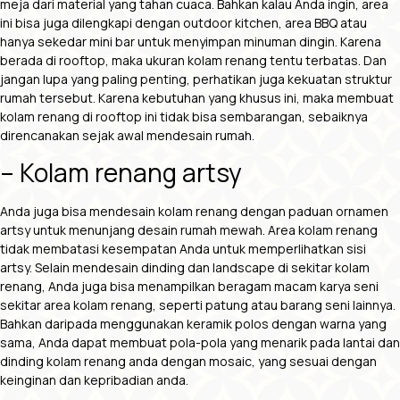
meja dari material yang tahan cuaca. Bahkan kalau Anda ingin, area
ini bisa juga dilengkapi dengan outdoor kitchen, area BBQ atau
hanya sekedar mini bar untuk menyimpan minuman dingin. Karena
berada di rooftop, maka ukuran kolam renang tentu terbatas. Dan
jangan lupa yang paling penting, perhatikan juga kekuatan struktur
rumah tersebut. Karena kebutuhan yang khusus ini, maka membuat
kolam renang di rooftop ini tidak bisa sembarangan, sebaiknya
direncanakan sejak awal mendesain rumah.
– Kolam renang artsy
Anda juga bisa mendesain kolam renang dengan paduan ornamen
artsy untuk menunjang
desain rumah mewah
. Area kolam renang
tidak membatasi kesempatan Anda untuk memperlihatkan sisi
artsy. Selain mendesain dinding dan landscape di sekitar kolam
renang, Anda juga bisa menampilkan beragam macam karya seni
sekitar area kolam renang, seperti patung atau barang seni lainnya.
Bahkan daripada menggunakan keramik polos dengan warna yang
sama, Anda dapat membuat pola-pola yang menarik pada lantai dan
dinding kolam renang anda dengan mosaic, yang sesuai dengan
keinginan dan kepribadian anda.