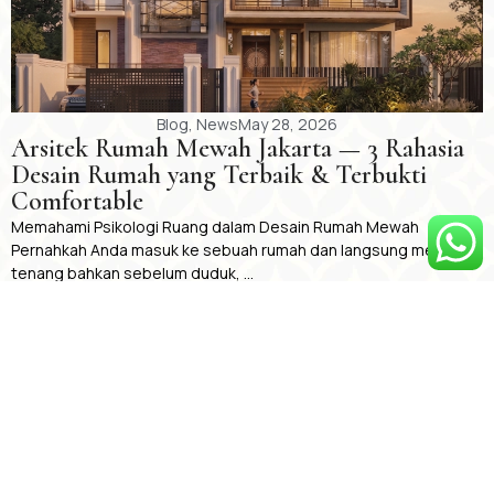
Blog
,
News
May 28, 2026
Arsitek Rumah Mewah Jakarta — 3 Rahasia
Desain Rumah yang Terbaik & Terbukti
Comfortable
Memahami Psikologi Ruang dalam Desain Rumah Mewah
Pernahkah Anda masuk ke sebuah rumah dan langsung merasa
tenang bahkan sebelum duduk, ...
Lihat Project