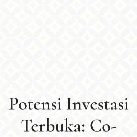
Potensi Investasi
Terbuka: Co-