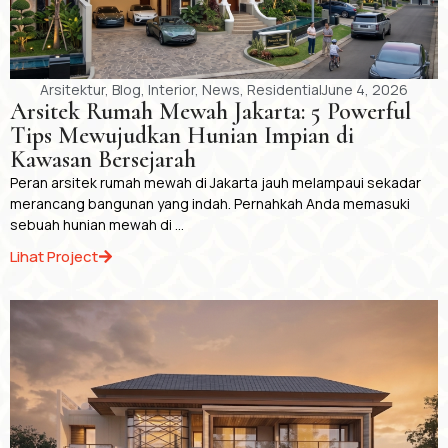
Arsitektur
,
Blog
,
Interior
,
News
,
Residential
June 4, 2026
Arsitek Rumah Mewah Jakarta: 5 Powerful
Tips Mewujudkan Hunian Impian di
Kawasan Bersejarah
Peran arsitek rumah mewah di Jakarta jauh melampaui sekadar
merancang bangunan yang indah. Pernahkah Anda memasuki
sebuah hunian mewah di ...
Lihat Project