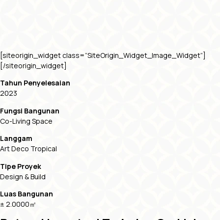
[siteorigin_widget class=”SiteOrigin_Widget_Image_Widget”]
[/siteorigin_widget]
Tahun Penyelesaian
2023
Fungsi Bangunan
Co-Living Space
Langgam
Art Deco Tropical
Tipe Proyek
Design & Build
Luas Bangunan
± 2.0000㎡