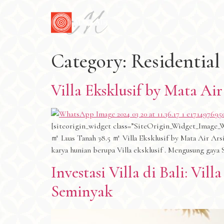
Category:
Residential
Villa Eksklusif by Mata Ai
[siteorigin_widget class=”SiteOrigin_Widget_Image_W
㎡ Luas Tanah 38.5 ㎡ Villa Eksklusif by Mata Air Arsi
karya hunian berupa Villa eksklusif . Mengusung gay
Investasi Villa di Bali: Vi
Seminyak