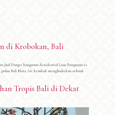
s
Projects
News
Inquiry
Contact Us
an di Krobokan, Bali
n Jual Fungsi bangunan Residensial Luas Bangunan 61
ng pulau Bali Mata Air kembali menghadirkan sebuah
uhan Tropis Bali di Dekat