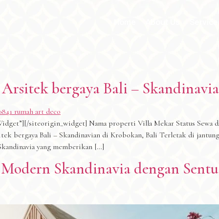
Home
About Us
Service
r Arsitek bergaya Bali – Skandinavi
idget”][/siteorigin_widget] Nama properti Villa Mekar Status Sewa da
tek bergaya Bali – Skandinavian di Krobokan, Bali Terletak di jantu
a Skandinavia yang memberikan […]
lla Modern Skandinavia dengan Sent