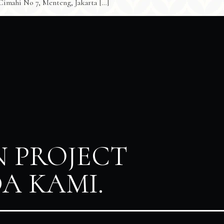
n Cimahi No 7, Menteng, Jakarta […]
 PROJECT
A KAMI.