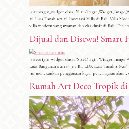
[siteorigin_widget class=”SiteOrigin_Widget_Image_Wi
㎡ Luas Tanah 107 ㎡ Investasi Villa di Bali: Villa M
villa modern yang nyaman dan eksklusif di Bali. Terle
Dijual dan Disewa! Smart H
[siteorigin_widget class=”SiteOrigin_Widget_Image_
Luas Bangunan ± 211㎡ 3+1 BR LDK Luas Tanah ± 65m² 
ini menekankan penggunaan kayu, pencahayaan alami, 
Rumah Art Deco Tropik di