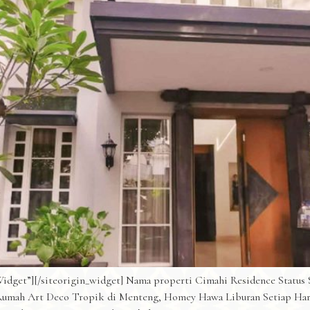
idget”][/siteorigin_widget] Nama properti Cimahi Residence Status S
umah Art Deco Tropik di Menteng, Homey Hawa Liburan Setiap Har