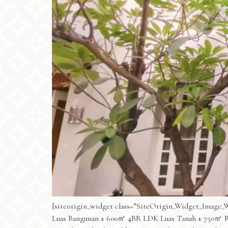
[siteorigin_widget class=”SiteOrigin_Widget_Image_W
Luas Bangunan ± 600㎡ 4BR LDK Luas Tanah ± 750㎡ R