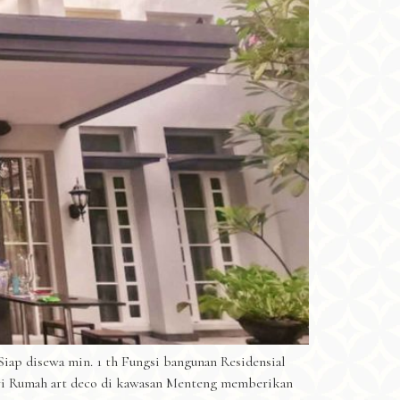
iap disewa min. 1 th Fungsi bangunan Residensial
i Rumah art deco di kawasan Menteng memberikan