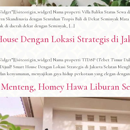
dget”][/siteorigin_widget] Nama properti Villa Baliku Status Sewa d
odern Skandinavia dengan Sentuhan Tropis Bali di Dekat Seminyak Ma
tak di daerah dekat dengan Seminyak, […]
ouse Dengan Lokasi Strategis di Ja
Widget”][/siteorigin_widget] Nama properti TTD8P (Tebet Timur Dala
Dijual! Smart House Dengan Lokasi Strategis di Jakarta Selatan Men
dan kenyamanan, menyajikan gaya hidup perkotaan yang elegan dengan
 Menteng, Homey Hawa Liburan Se