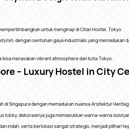
 mempertimbangkan untuk menginap di Citan Hostel, Tokyo.
stylish
, dengan sentuhan gaya industrialis yang memadukan d
da bisa merasakan vibrant atmosphere dari kota Tokyo.
pore – Luxury Hostel in City C
h di Singapura dengan memadukan nuansa Arsitektur Heritage 
gus lobby, dekorasinya juga memasukkan warna-warna
bold
ya
an indah, serta berlokasi sangat strategis, menjadi pilihan te