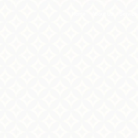
Home
About Us
Service