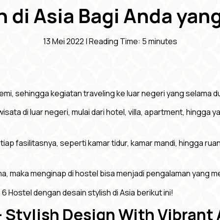
h di Asia Bagi Anda yan
13 Mei 2022 |
Reading Time:
5
minutes
mi, sehingga kegiatan traveling ke luar negeri yang selama dua
ta di luar negeri, mulai dari hotel, villa, apartment, hingga y
ap fasilitasnya, seperti kamar tidur, kamar mandi, hingga r
a, maka menginap di hostel bisa menjadi pengalaman yang men
6 Hostel dengan desain stylish di Asia berikut ini!
 – Stylish Design With Vibran