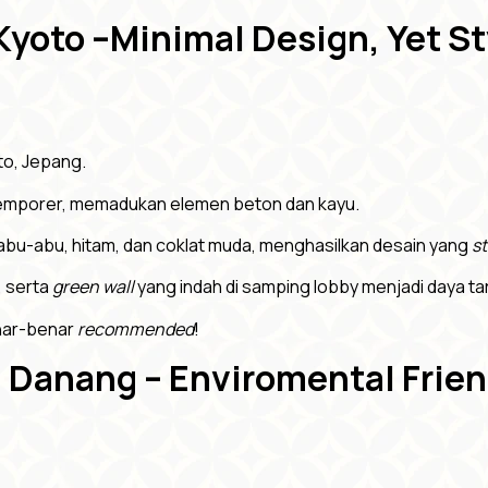
 Kyoto –Minimal Design, Yet S
oto, Jepang.
ntemporer, memadukan elemen beton dan kayu.
abu-abu, hitam, dan coklat muda, menghasilkan desain yang
st
, serta
green wall
yang indah di samping lobby menjadi daya ta
enar-benar
recommended
!
, Danang – Enviromental Frien