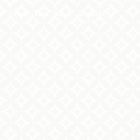
s
Projects
News
Inquiry
Contact Us