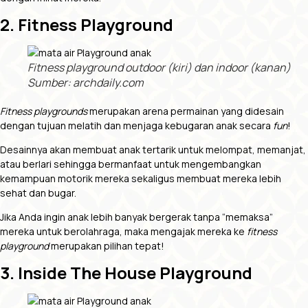
2. Fitness Playground
Fitness playground outdoor (kiri) dan indoor (kanan)
Sumber: archdaily.com
Fitness playgrounds
merupakan arena permainan yang didesain
dengan tujuan melatih dan menjaga kebugaran anak secara
fun
!
Desainnya akan membuat anak tertarik untuk melompat, memanjat,
atau berlari sehingga bermanfaat untuk mengembangkan
kemampuan motorik mereka sekaligus membuat mereka lebih
sehat dan bugar.
Jika Anda ingin anak lebih banyak bergerak tanpa “memaksa”
mereka untuk berolahraga, maka mengajak mereka ke
fitness
playground
merupakan pilihan tepat!
3. Inside The House Playground