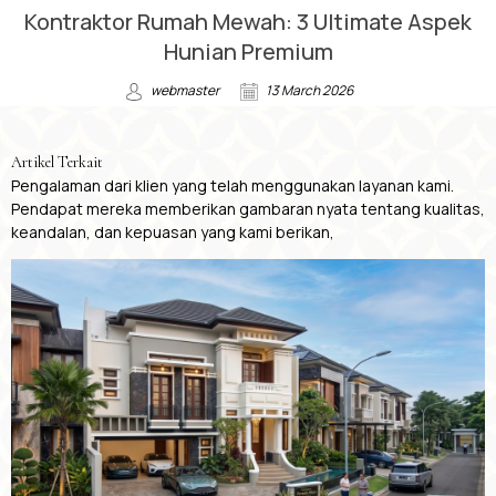
Kontraktor Rumah Mewah: 3 Ultimate Aspek
Hunian Premium
webmaster
13 March 2026
Artikel Terkait
Pengalaman dari klien yang telah menggunakan layanan kami.
Pendapat mereka memberikan gambaran nyata tentang kualitas,
keandalan, dan kepuasan yang kami berikan,