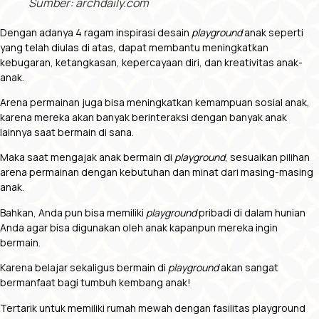
Sumber: archdaily.com
Dengan adanya 4 ragam inspirasi desain
playground
anak seperti
yang telah diulas di atas
,
dapat membantu meningkatkan
kebugaran, ketangkasan, kepercayaan diri, dan kreativitas anak-
anak.
Arena permainan juga bisa meningkatkan kemampuan sosial anak,
karena mereka akan banyak berinteraksi dengan banyak anak
lainnya saat bermain di sana.
Maka saat mengajak anak bermain di
playground
, sesuaikan pilihan
arena permainan dengan kebutuhan dan minat dari masing-masing
anak.
Bahkan, Anda pun bisa memiliki
playground
pribadi di dalam hunian
Anda agar bisa digunakan oleh anak kapanpun mereka ingin
bermain.
Karena belajar sekaligus bermain di
playground
akan sangat
bermanfaat bagi tumbuh kembang anak!
Tertarik untuk memiliki rumah mewah dengan fasilitas playground