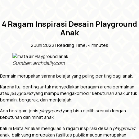
4 Ragam Inspirasi Desain Playground
Anak
2 Juni 2022 |
Reading Time:
4
minutes
Sumber: archdaily.com
Bermain merupakan sarana belajar yang paling penting bagi anak.
Karena itu, penting untuk menyediakan beragam arena permainan
atau
playground
yang mampu mengakomodir kebutuhan anak untuk
bermain, bergerak, dan menjelajah.
Ada beragam jenis
playground
yang bisa dipilih sesuai dengan
kebutuhan dan minat anak.
Kali ini Mata Air akan mengulas 4 ragam inspirasi desain
playground
anak, baik yang merupakan fasilitas publik maupun merupakan